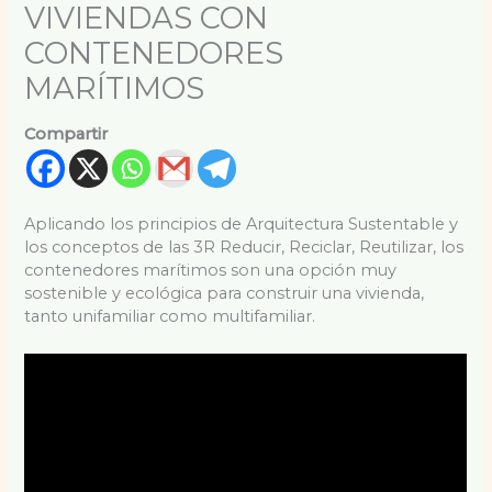
VIVIENDAS CON
CONTENEDORES
MARÍTIMOS
Compartir
Aplicando los principios de Arquitectura Sustentable y
los conceptos de las 3R Reducir, Reciclar, Reutilizar, los
contenedores marítimos son una opción muy
sostenible y ecológica para construir una vivienda,
tanto unifamiliar como multifamiliar.