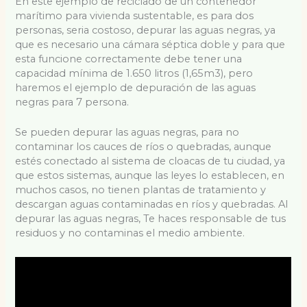
En este ejemplo de reciclado de un contenedor
marítimo para vivienda sustentable, es para dos
personas, seria costoso, depurar las aguas negras, ya
que es necesario una cámara séptica doble y para que
esta funcione correctamente debe tener una
capacidad mínima de 1.650 litros (1,65m3), pero
haremos el ejemplo de depuración de las aguas
negras para 7 persona.
Se pueden depurar las aguas negras, para no
contaminar los cauces de ríos o quebradas, aunque
estés conectado al sistema de cloacas de tu ciudad, ya
que estos sistemas, aunque las leyes lo establecen, en
muchos casos, no tienen plantas de tratamiento y
descargan aguas contaminadas en ríos y quebradas. Al
depurar las aguas negras, Te haces responsable de tus
residuos y no contaminas el medio ambiente.