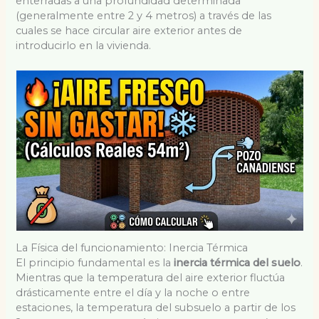
enterradas a una profundidad determinada
(generalmente entre 2 y 4 metros) a través de las
cuales se hace circular aire exterior antes de
introducirlo en la vivienda.
La Física del funcionamiento: Inercia Térmica
El principio fundamental es la
inercia térmica del suelo
.
Mientras que la temperatura del aire exterior fluctúa
drásticamente entre el día y la noche o entre
estaciones, la temperatura del subsuelo a partir de los