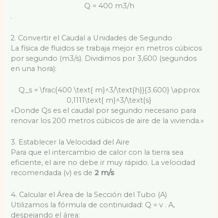
Q = 400 m3/h
.
2. Convertir el Caudal a Unidades de Segundo
La física de fluidos se trabaja mejor en metros cúbicos
por segundo (m3/s). Dividimos por 3,600 (segundos
en una hora):
Q_s = \frac{400 \text{ m}^3/\text{h}}{3.600} \approx
0,1111\text{ m}^3/\text{s}
«Donde Qs es el caudal por segundo necesario para
renovar los 200 metros cúbicos de aire de la vivienda.»
3. Establecer la Velocidad del Aire
Para que el intercambio de calor con la tierra sea
eficiente, el aire no debe ir muy rápido. La velocidad
recomendada (v) es de
2 m/s
4. Calcular el Área de la Sección del Tubo (A)
Utilizamos la fórmula de continuidad: Q = v . A,
despejando el área: