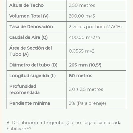
Altura de Techo
2,50 metros
Volumen Total (V)
200,00 m
^3
Tasa de Renovación
2 veces por hora (2 ACH)
Caudal de Aire (Q)
400,00 m
^3
/h
Área de Sección del
0,0555 m
^2
Tubo (A)
Diámetro del tubo (D)
265 mm (10,5″)
Longitud sugerida (L)
80 metros
Profundidad
2,0 a 2,5 metros
recomendada
Pendiente mínima
2% (Para drenaje)
8. Distribución Inteligente: ¿Cómo llega el aire a cada
habitación?