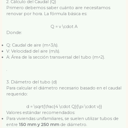
2. Cálculo del Caudal (Q)
Primero debemos saber cuánto aire necesitamos
renovar por hora. La fórmula básica es:
Q = v \cdot A
Donde:
Q: Caudal de aire (m
^3
/s).
V: Velocidad del aire (m/s).
A: Área de la sección transversal del tubo (m
^2
).
.
3. Diámetro del tubo (d)
Para calcular el diámetro necesario basado en el caudal
requerido:
d = \sqrt{\frac{4 \cdot Q}{\pi \cdot v}}
Valores estándar recomendados:
Para viviendas unifamiliares, se suelen utilizar tubos de
entre
150 mm y 250 mm
de diámetro.