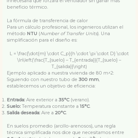
innecesaria que forzará el ventilador sin ganar más
beneficio térmico.
La fórmula de transferencia de calor
Para un cálculo profesional, los ingenieros utilizan el
método
NTU
(
Number of Transfer Units
). Una
simplificación para el diseño es:
L = \frac{\dot{m} \cdot C_p}{h \cdot \pi \cdot D} \cdot
\ln\left(\frac{T_{suelo} – T_{entrada}}{T_{suelo} –
T_{salida}}\right)
Ejemplo aplicado a nuestra vivienda de 80 m
^2
:
Siguiendo con nuestro tubo de
300 mm
,
establecemos un objetivo de eficiencia:
Entrada:
Aire exterior a
35°C
(verano).
Suelo:
Temperatura constante a
15°C
.
Salida deseada:
Aire a
20°C
.
En suelos promedio (arcillo-arenosos), una regla
técnica simplificada nos dice que necesitamos entre