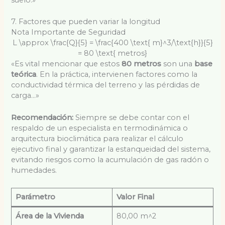
suelo.»
7. Factores que pueden variar la longitud
Nota Importante de Seguridad
L \approx \frac{Q}{5} = \frac{400 \text{ m}^3/\text{h}}{5}
= 80 \text{ metros}
«Es vital mencionar que estos
80 metros
son una
base
teórica
. En la práctica, intervienen factores como la
conductividad térmica del terreno y las pérdidas de
carga…»
Recomendación:
Siempre se debe contar con el
respaldo de un especialista en termodinámica o
arquitectura bioclimática para realizar el cálculo
ejecutivo final y garantizar la estanqueidad del sistema,
evitando riesgos como la acumulación de gas radón o
humedades.
Parámetro
Valor Final
Área de la Vivienda
80,00 m
^2