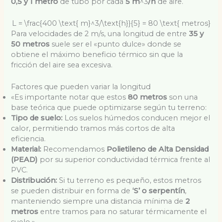
0,5 y 1 metro
de tubo por cada
5 m
^3
/h
de aire.
L = \frac{400 \text{ m}^3/\text{h}}{5} = 80 \text{ metros}
Para velocidades de 2 m/s, una longitud de entre
35 y
50 metros
suele ser el «punto dulce» donde se
obtiene el máximo beneficio térmico sin que la
fricción del aire sea excesiva.
Factores que pueden variar la longitud
«Es importante notar que estos
80 metros
son una
base teórica que puede optimizarse según tu terreno:
Tipo de suelo:
Los suelos húmedos conducen mejor el
calor, permitiendo tramos más cortos de alta
eficiencia.
Material:
Recomendamos
Polietileno de Alta Densidad
(PEAD)
por su superior conductividad térmica frente al
PVC.
Distribución:
Si tu terreno es pequeño, estos metros
se pueden distribuir en forma de
‘S’ o serpentín
,
manteniendo siempre una distancia mínima de
2
metros
entre tramos para no saturar térmicamente el