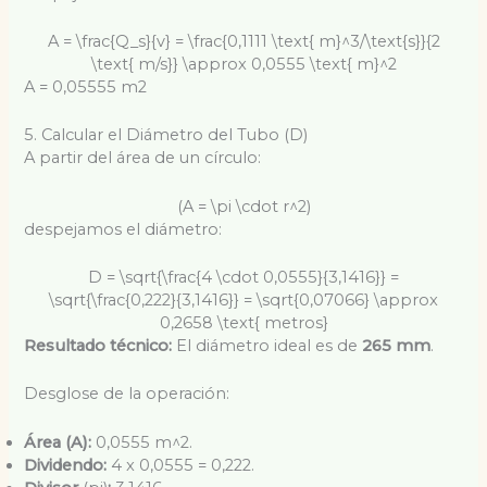
A = \frac{Q_s}{v} = \frac{0,1111 \text{ m}^3/\text{s}}{2
\text{ m/s}} \approx 0,0555 \text{ m}^2
A = 0,05555 m2
5. Calcular el Diámetro del Tubo (D)
A partir del área de un círculo:
(A = \pi \cdot r^2)
despejamos el diámetro:
D = \sqrt{\frac{4 \cdot 0,0555}{3,1416}} =
\sqrt{\frac{0,222}{3,1416}} = \sqrt{0,07066} \approx
0,2658 \text{ metros}
Resultado técnico:
El diámetro ideal es de
265 mm
.
Desglose de la operación:
Área (A):
0,0555 m
^2
.
Dividendo:
4 x 0,0555 = 0,222.